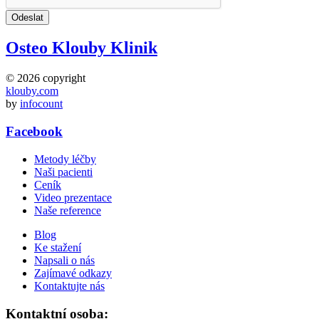
Osteo Klouby Klinik
© 2026 copyright
klouby.com
by
infocount
Facebook
Metody léčby
Naši pacienti
Ceník
Video prezentace
Naše reference
Blog
Ke stažení
Napsali o nás
Zajímavé odkazy
Kontaktujte nás
Kontaktní osoba: