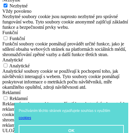
Nezbytné
Vždy povoleno
Nezbytné soubory cookie jsou naprosto nezbytné pro správné
fungování webu. Tyto soubory cookie anonymně zajišťují základní
funkce a bezpečnostní prvky webu.
Funkční
Funkční
Funkční soubory cookie pomáhají provádět určité funkce, jako je
sdílení obsahu webových stránek na platformách sociálních médií,
shromažďování zpětné vazby a další funkce třetích stran.
Analytické
Analytické
Analytické soubory cookie se používají k pochopení toho, jak
návštěvníci interagují s webem. Tyto soubory cookie pomáhají
poskytovat informace o metrikách počtu návštěvníků, míře
okamžitého opuštění, zdroji návštěvnosti atd.
Reklamní
Reklamní
Reklamní soubory cookie se používají k poskytování relevantních
reklam a marketingových kampaní návštěvníkům. Tyto soubory
Používáním těchto stránek vyjadřujete souhlas s využitím
cookie sledují návštěvníky napříč webovými stránkami a
cookies
.
shromažďují informace za účelem poskytování přizpůsobených
reklam.
ULOŽIT A PŘIJMOUT
OK