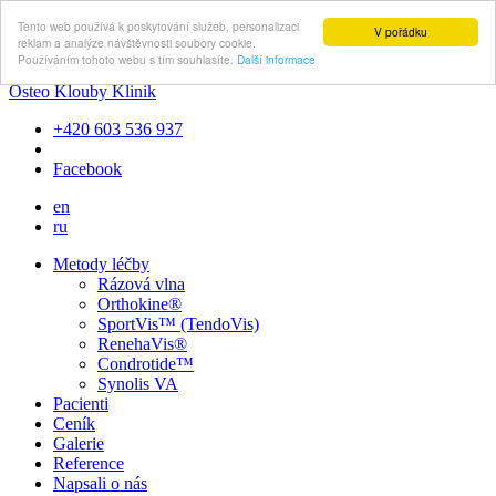
Tento web používá k poskytování služeb, personalizaci
V pořádku
reklam a analýze návštěvnosti soubory cookie.
Používáním tohoto webu s tím souhlasíte.
Další informace
Osteo Klouby Klinik
+420 603 536 937
Facebook
en
ru
Metody léčby
Rázová vlna
Orthokine®
SportVis™ (TendoVis)
RenehaVis®
Condrotide™
Synolis VA
Pacienti
Ceník
Galerie
Reference
Napsali o nás