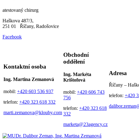
atestovaný chirurg
Haškova 487/3,
251 01 Říčany, Radošovice
Facebook
Obchodní
oddělení
Kontaktní osoba
Adresa
Ing. Markéta
Ing. Martina Zemanová
Krištofová
Říčany – Hašk
mobil:
+420 603 536 937
mobil:
+420 606 743
telefon:
+420 3
756
telefon:
+420 323 618 332
dalibor.zeman
telefon:
+420 323 618
marti.zemanova@klouby.com
332
marketa@23agency.cz