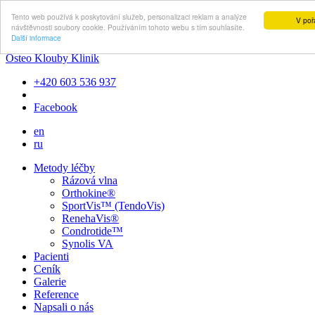
Tento web používá k poskytování služeb, personalizaci reklam a analýze
V poř
návštěvnosti soubory cookie. Používáním tohoto webu s tím souhlasíte.
Další informace
Osteo Klouby Klinik
+420 603 536 937
Facebook
en
ru
Metody léčby
Rázová vlna
Orthokine®
SportVis™ (TendoVis)
RenehaVis®
Condrotide™
Synolis VA
Pacienti
Ceník
Galerie
Reference
Napsali o nás