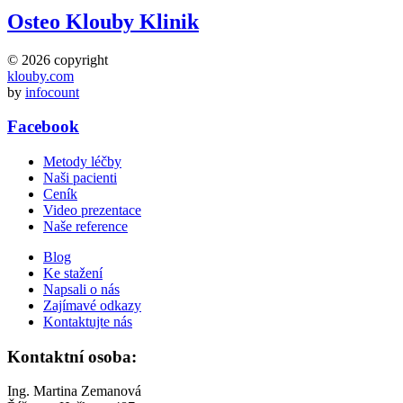
Osteo Klouby Klinik
© 2026 copyright
klouby.com
by
infocount
Facebook
Metody léčby
Naši pacienti
Ceník
Video prezentace
Naše reference
Blog
Ke stažení
Napsali o nás
Zajímavé odkazy
Kontaktujte nás
Kontaktní osoba:
Ing. Martina Zemanová