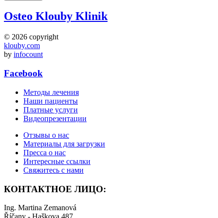
Osteo Klouby Klinik
© 2026 copyright
klouby.com
by
infocount
Facebook
Методы лечения
Наши пациенты
Платные услуги
Видеопрезентации
Отзывы о нас
Mатериалы для загрузки
Пресса о нас
Интересные ссылки
Свяжитесь с нами
КОНТАКТНОЕ ЛИЦО:
Ing. Martina Zemanová
Říčany - Haškova 487