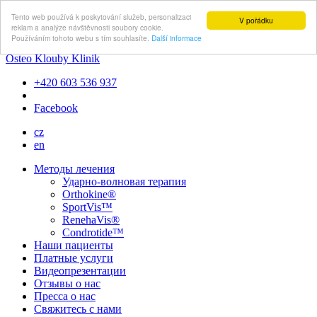
Tento web používá k poskytování služeb, personalizaci
V pořádku
reklam a analýze návštěvnosti soubory cookie.
Používáním tohoto webu s tím souhlasíte.
Další informace
Osteo Klouby Klinik
+420 603 536 937
Facebook
cz
en
Методы лечения
Ударно-волновая терапия
Orthokine®
SportVis™
RenehaVis®
Condrotide™
Наши пациенты
Платные услуги
Видеопрезентации
Отзывы о нас
Пресса о нас
Свяжитесь с нами