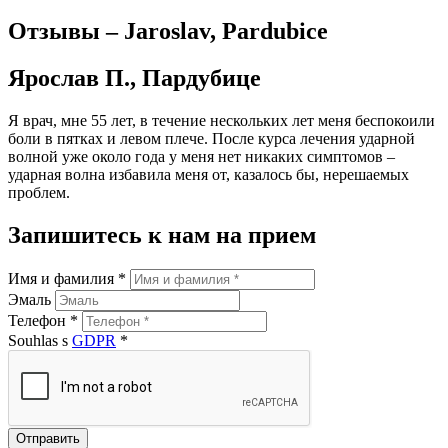
Отзывы – Jaroslav, Pardubice
Ярослав П., Пардубице
Я врач, мне 55 лет, в течение нескольких лет меня беспокоили
боли в пятках и левом плече. После курса лечения ударной
волной уже около года у меня нет никаких симптомов –
ударная волна избавила меня от, казалось бы, нерешаемых
проблем.
Запишитесь к нам на прием
Имя и фамилия *
Эмаль
Телефон *
Souhlas s
GDPR
*