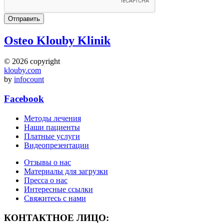
Osteo Klouby Klinik
© 2026 copyright
klouby.com
by
infocount
Facebook
Методы лечения
Наши пациенты
Платные услуги
Видеопрезентации
Отзывы о нас
Mатериалы для загрузки
Пресса о нас
Интересные ссылки
Свяжитесь с нами
КОНТАКТНОЕ ЛИЦО: