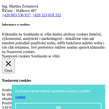
Ing. Martina Zemanová
Říčany - Haškova 487
+420 603 536 937
,
+420 323 618 332
Informace o cookies
Kliknutím na Souhlasím se vším budou uloženy cookies funkční,
výkonnostní, analytické i marketingové - dokážeme vám tak
umožnit pohodlné používání webu, měřit funkčnost našeho webu i
vás cílit reklamou. Své preference můžete snadno upravit kliknutím
na Nastavení cookies.
Nastavení cookies
Souhlasím se vším
Close
Nastavení cookies
Soubory cookie používáme k analýze údajů o našich návštěvnících,
Používáním těchto stránek vyjadřujete souhlas s využitím
ke zlepšení našich webových stránek, zobrazení personalizovaného
cookies
.
obsahu a k tomu, abychom vám poskytli skvělý zážitek z webu.
Používáním tohoto webu s tímto používáním souhlasíte.
SAVE & ACCEPT
OK