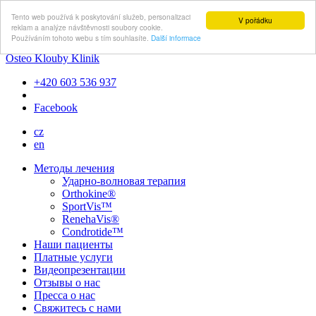
Tento web používá k poskytování služeb, personalizaci
V pořádku
reklam a analýze návštěvnosti soubory cookie.
Používáním tohoto webu s tím souhlasíte.
Další informace
Osteo Klouby Klinik
+420 603 536 937
Facebook
cz
en
Методы лечения
Ударно-волновая терапия
Orthokine®
SportVis™
RenehaVis®
Condrotide™
Наши пациенты
Платные услуги
Видеопрезентации
Отзывы о нас
Пресса о нас
Свяжитесь с нами