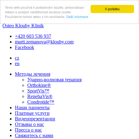
Tento web používá k poskytování služeb, personalizaci
V pořádku
reklam a analýze návštěvnosti soubory cookie.
Používáním tohoto webu s tím souhlasíte.
Další informace
Osteo Klouby Klinik
+420 603 536 937
marti.zemanova@klouby.com
Facebook
cz
en
Методы лечения
Ударно-волновая терапия
Orthokine®
SportVis™
RenehaVis®
Condrotide™
Наши пациенты
Платные услуги
Видеопрезентации
Отзывы о нас
Пресса о нас
Свяжитесь с нами